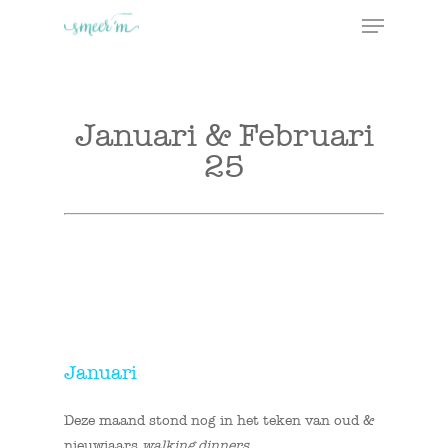
Skip
Menu
to
main
Close
content
Menu
Januari & Februari
25
Januari
Deze maand stond nog in het teken van oud &
nieuwjaars
walking dinners.