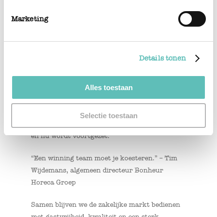
Marketing
Februari
Details tonen
Bonheur & Smeer’m bundelen hun krachten
Alles toestaan
Met de overname van Seats2Meet Tilburg
blijven wij de vaste horecapartner op deze
inspirerende locatie in de Spoorzone. Een
Selectie toestaan
samenwerking die zich al jaren heeft bewezen
en nu wordt voortgezet.
“Een winning team moet je koesteren.” – Tim
Wijdemans, algemeen directeur Bonheur
Horeca Groep
Samen blijven we de zakelijke markt bedienen
met gastvrijheid, kwaliteit en een sterk