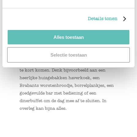
Compleet verzorgde dag
Details tonen
Organiseren jullie een hele congresdag? Een
carrièrebeurs, een presentatie of andere
Alles toestaan
zakelijke bijeenkomst? Wij kunnen de hele dag
voor jullie verzorgen. We beginnen de ochtend
met koffie, thee & iets lekkers & zorgen
Selectie toestaan
vervolgens de hele dag dat de gasten aan niets
te kort komen. Denk bijvoorbeeld aan een
heerlijke huisgebakken haverkoek, een
Brabants worstenbroodje, borrelplankjes, een
goedgevulde bar met bediening of een
dinerbuffet om de dag mee af te sluiten. In
overleg kan bijna alles.