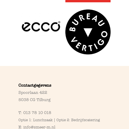
Contactgegevens
Spoorlaan 422
5038 CG Tilburg
T:
013 78 10 018
Optie 1: Lunchzaak | Optie 2: Bedrijfscatering
E:
info@smeer-m.nl