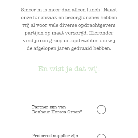
Smeer’m is meer dan alleen lunch! Naast
onze lunchzaak en bezorglunches hebben
wij al voor vele diverse opdrachtgevers
partijen op maat verzorgd. Hieronder
vind je een greep uit opdrachten die wij
de afgelopen jaren gedraaid hebben.
En wist je dat wij:
Partner zijn van
Bonheur Horeca Groep?
Wij verzorgen dagelijks al het
lekkere eten en drinken voor de 15
Preferred supplier zijn