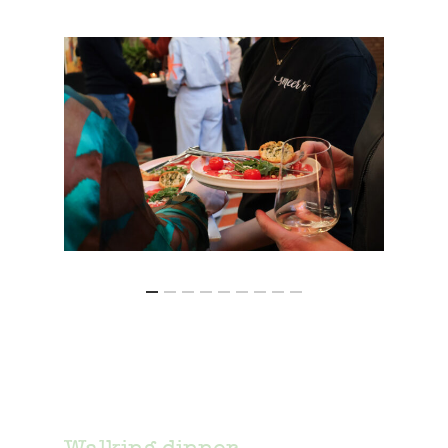
Smeer’m in 2014. Hoewel festival
samen om een compleet verzorgde
Mundial niet meer bestaat, is er
dag te organiseren. Dus ben je op
wel een mooi evenementenbureau
zoek naar een toffe plek om iets te
uit voortgevloeid. Zij organiseren
organiseren? Kijk dan ook eens
grote events binnen en buiten de
hier
!
Spoorzone.
Walking dinner